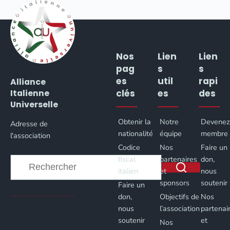
Nos
Lien
Lien
pag
s
s
es
util
rapi
Alliance
clés
es
des
Italienne
Universelle
Obtenir la
Notre
Devene
Adresse de
nationalité
équipe
membre
l'association
Codice
Nos
Faire un
fiscal
partenaires
don,
italien
et
nous
sponsors
soutenir
Faire un
Aucun
don,
Objectifs de
Nos
résultat
nous
l’association
partenai
soutenir
et
Nos