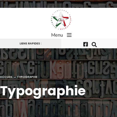
Passer
au
contenu
Menu
LIENS RAPIDES :
ACCUEIL
→
TYPOGRAPHIE
Typographie