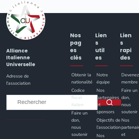
Nos
Lien
Lien
pag
s
s
es
util
rapi
Alliance
clés
es
des
Italienne
Universelle
Obtenir la
Notre
Devene
Adresse de
nationalité
équipe
membre
l'association
Codice
Nos
Faire un
fiscal
partenaires
don,
italien
et
nous
sponsors
soutenir
Faire un
Aucun
don,
Objectifs de
Nos
résultat
nous
l’association
partenai
soutenir
et
Nos