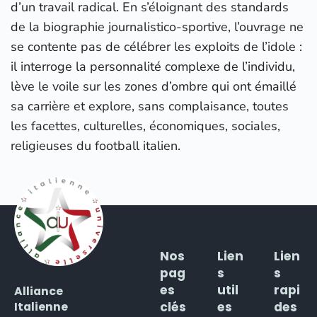
d’un travail radical. En s’éloignant des standards
de la biographie journalistico-sportive, l’ouvrage ne
se contente pas de célébrer les exploits de l’idole :
il interroge la personnalité complexe de l’individu,
lève le voile sur les zones d’ombre qui ont émaillé
sa carrière et explore, sans complaisance, toutes
les facettes, culturelles, économiques, sociales,
religieuses du football italien.
Nos
Lien
Lien
pag
s
s
es
util
rapi
Alliance
clés
es
des
Italienne