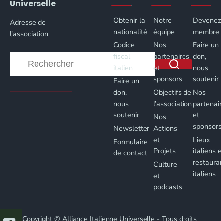
Universelle
Obtenir la
Notre
Devene
Adresse de
nationalité
équipe
membre
l'association
Codice
Nos
Faire un
fiscal
partenaires
don,
italien
et
nous
sponsors
soutenir
Faire un
Aucun
don,
Objectifs de
Nos
résultat
nous
l’association
partenai
soutenir
et
Nos
sponsor
Newsletter
Actions
et
Lieux
Formulaire
Projets
italiens 
de contact
restaura
Culture
italiens
et
podcasts
Copyright © Alliance Italienne Universelle - Tous droits