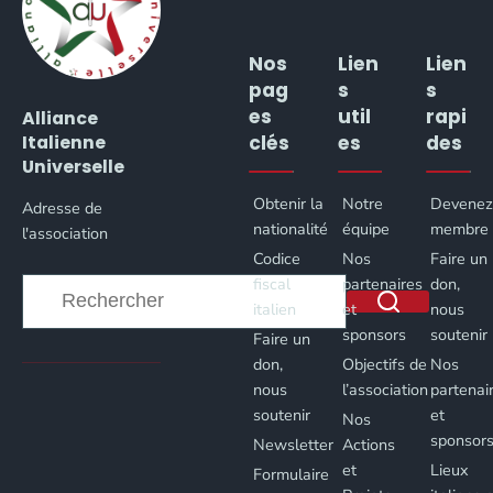
Nos
Lien
Lien
pag
s
s
es
util
rapi
Alliance
clés
es
des
Italienne
Universelle
Obtenir la
Notre
Devene
Adresse de
nationalité
équipe
membre
l'association
Codice
Nos
Faire un
fiscal
partenaires
don,
italien
et
nous
sponsors
soutenir
Faire un
Aucun
don,
Objectifs de
Nos
résultat
nous
l’association
partenai
soutenir
et
Nos
sponsor
Newsletter
Actions
et
Lieux
Formulaire