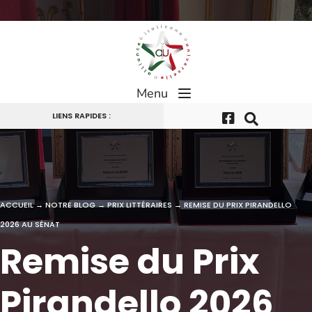
Passer
au
contenu
Menu
LIENS RAPIDES :
ACCUEIL
→
NOTRE BLOG
→
PRIX LITTÉRAIRES
→
REMISE DU PRIX PIRANDELLO
2026 AU SÉNAT
Remise du Prix
Pirandello 2026